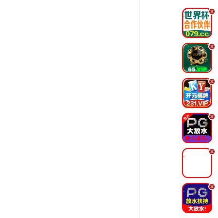
.
.
.
.
.
.